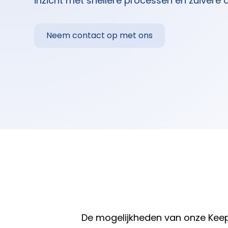
inzicht met snellere processen en zuivere 
Neem contact op met ons
De mogelijkheden van onze KeepT