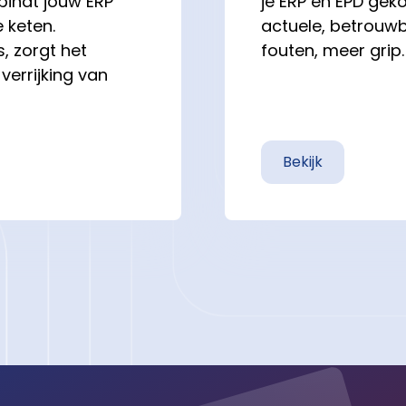
bindt jouw ERP
je ERP en EPD geko
 keten.
actuele, betrouwba
, zorgt het
fouten, meer grip.
verrijking van
Bekijk