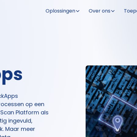
Oplossingen
Over ons
Toep
pps
ackApps
processen op een
dScan Platform als
ig ingevuld,
rk. Maar meer