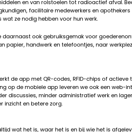
ddelen en van rolstoelen tot radioactief afval. B
leegkundigen, facilitaire medewerkers en apothek
s wat ze nodig hebben voor hun werk.
e daarnaast ook gebruiksgemak voor goedereno
n papier, handwerk en telefoontjes, naar werkplezi
erkt de app met QR-codes, RFID-chips of actieve 
ulling op de mobiele app leveren we ook een web-in
der discussies, minder administratief werk en lage
 inzicht en betere zorg.
jd wat het is, waar het is en bij wie het is afgelev