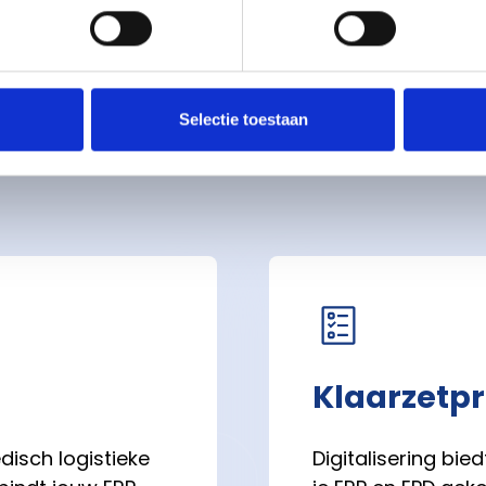
Oplossingen
amen werken we bet
Selectie toestaan
Klaarzetp
disch logistieke
Digitalisering bi