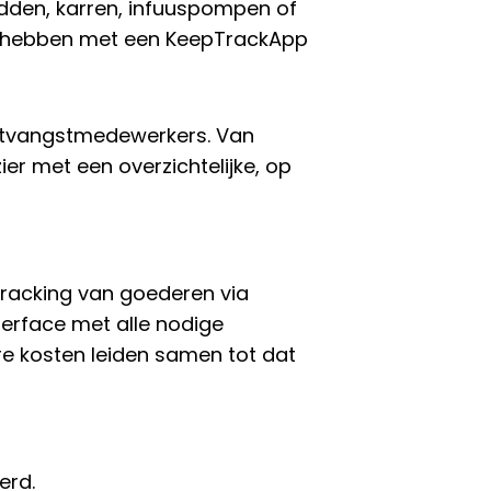
edden, karren, infuuspompen of
ers hebben met een KeepTrackApp
ntvangstmedewerkers. Van
er met een overzichtelijke, op
tracking van goederen via
terface met alle nodige
re kosten leiden samen tot dat
erd.