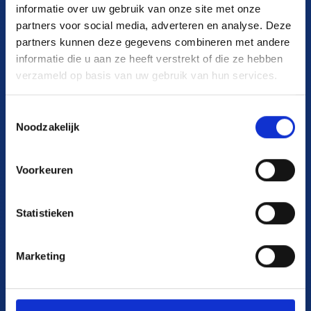
De schaalbare
informatie over uw gebruik van onze site met onze
totaaloplossing
partners voor social media, adverteren en analyse. Deze
partners kunnen deze gegevens combineren met andere
informatie die u aan ze heeft verstrekt of die ze hebben
die de zorg
verzameld op basis van uw gebruik van hun services.
ontzorgt
Toestemmingsselectie
Noodzakelijk
Geen gedoe. Wel meerwaarde.
Voorkeuren
Maak van jouw software uitdaging, onze
zorg.
Statistieken
Marketing
Vraag een demo aan
Onze oplossingen